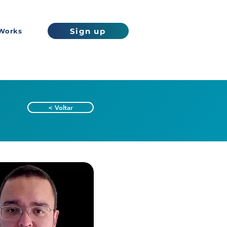
Sign up
Works
< Voltar