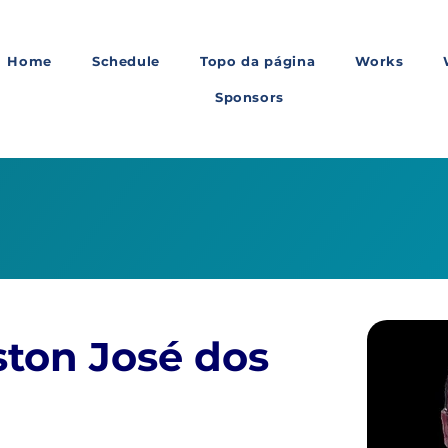
Home
Schedule
Topo da página
Works
Sponsors
ston José dos