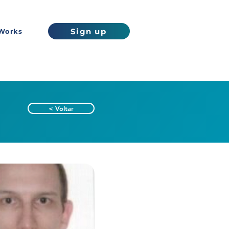
Sign up
Works
< Voltar