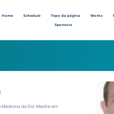
Home
Schedule
Topo da página
Works
Sponsors
a
m Medicina da Dor, Mestre em 