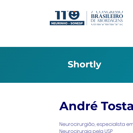
Shortly
André Tost
Neurocirurgião, especialista e
Neurocirurgia pela USP