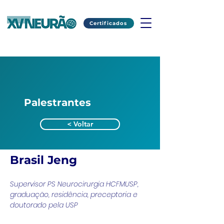
Certificados
Palestrantes
< Voltar
Brasil Jeng
Supervisor PS Neurocirurgia HCFMUSP, 
graduação, residência, preceptoria e 
doutorado pela USP